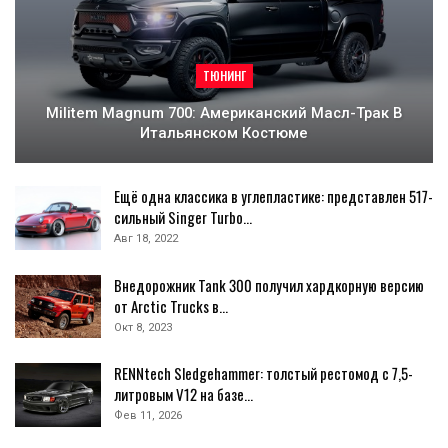
ТЮНИНГ
Militem Magnum 700: Американский Масл-Трак В
Итальянском Костюме
Ещё одна классика в углепластике: представлен 517-
сильный Singer Turbo…
Авг 18, 2022
Внедорожник Tank 300 получил хардкорную версию
от Arctic Trucks в…
Окт 8, 2023
RENNtech Sledgehammer: толстый рестомод с 7,5-
литровым V12 на базе…
Фев 11, 2026