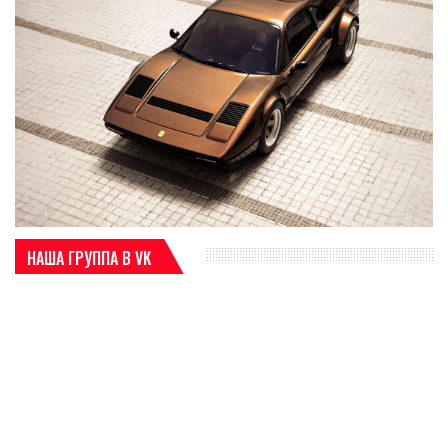
НАША ГРУППА В VK