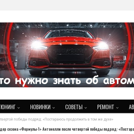
ТЮНИНГ
НОВИНКИ
СОВЕТЫ
РЕМОНТ
А
твертой победы подряд: «Постараюсь продолжить в том же духе»
идер сезона «Формулы‑1» Антонелли после четвертой победы подряд: «Поста