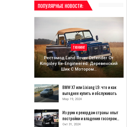
ПОПУЛЯРНЫЕ НОВОСТИ:
ТЮНИНГ
Рестомод Land Rover Defender От
Kingsley Re-Engineered: Деревенский
Шик С Мотором…
BMW X7 или Lixiang L9: что и как
выгоднее купить и обслуживать
Мар 19, 2024
Из руин к рекордам страны: опыт
постройки и владения гэссером…
Окт 31, 2024