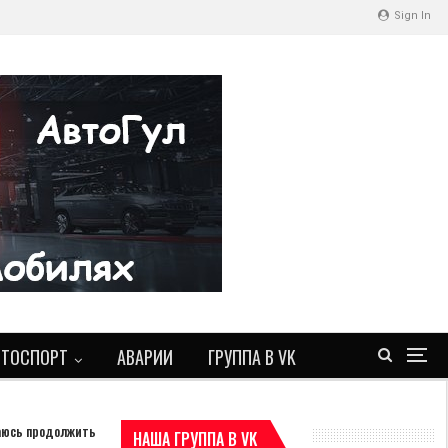
Sign In
ВТОСПОРТ
АВАРИИ
ГРУППА В VK
раюсь продолжить
НАША ГРУППА В VK