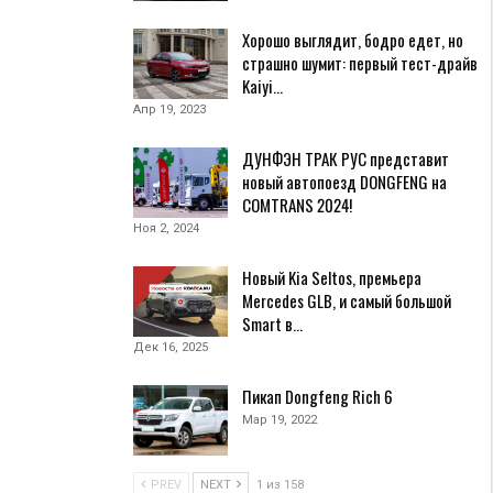
Хорошо выглядит, бодро едет, но
страшно шумит: первый тест-драйв
Kaiyi…
Апр 19, 2023
ДУНФЭН ТРАК РУС представит
новый автопоезд DONGFENG на
COMTRANS 2024!
Ноя 2, 2024
Новый Kia Seltos, премьера
Mercedes GLB, и самый большой
Smart в…
Дек 16, 2025
Пикап Dongfeng Rich 6
Мар 19, 2022
PREV
NEXT
1 из 158