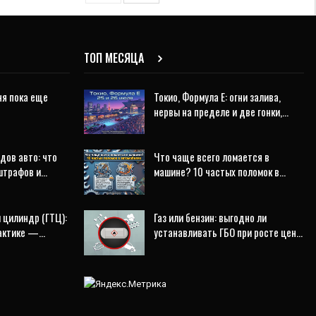
ТОП МЕСЯЦА
ня пока еще
Токио, Формула E: огни залива,
нервы на пределе и две гонки,…
дов авто: что
Что чаще всего ломается в
штрафов и…
машине? 10 частых поломок в…
 цилиндр (ГТЦ):
Газ или бензин: выгодно ли
рактике —…
устанавливать ГБО при росте цен…