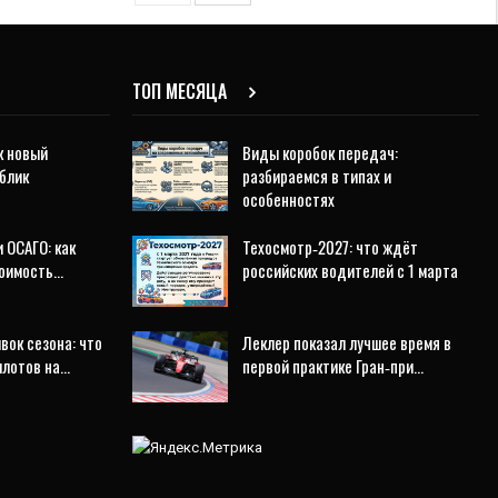
ТОП МЕСЯЦА
к новый
Виды коробок передач:
блик
разбираемся в типах и
особенностях
 ОСАГО: как
Техосмотр‑2027: что ждёт
тоимость…
российских водителей с 1 марта
ок сезона: что
Леклер показал лучшее время в
илотов на…
первой практике Гран‑при…