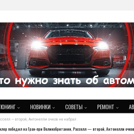
ТЮНИНГ
НОВИНКИ
СОВЕТЫ
РЕМОНТ
А
сселл — второй, Антонелли очков не набрал
клер победил на Гран‑при Великобритании, Расселл — второй, Антонелли очков