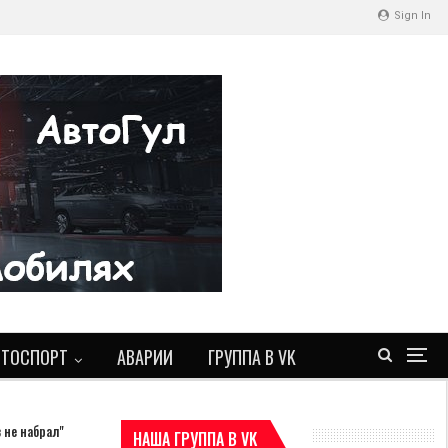
Sign In
ВТОСПОРТ
АВАРИИ
ГРУППА В VK
 не набрал"
НАША ГРУППА В VK