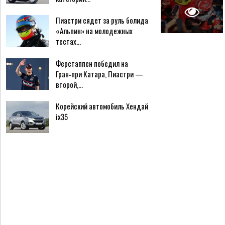
Пиастри сядет за руль болида
«Альпин» на молодежных
тестах…
Ферстаппен победил на
Гран‑при Катара, Пиастри —
второй,…
Корейский автомобиль Хендай
ix35