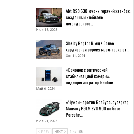
Abt RS3 630: очень горячий хэтчбек,
созданный к юбилею
легендарного…
Июл 16, 2026
Shelby Raptor R: ещё более
хардкорная версия масл-трака от…
Окт 11, 2024
«Бочонок с оптической
стабилизацией камеры»:
видеорегистратор Neoline…
Май 6, 2024
«Чужой» против Брабуса: суперкар
Mansory P9LM EVO 900 на базе
Porsche…
Июл 21, 2023
PREV
NEXT
1 из 158