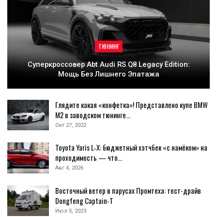
ТЮНИНГ
Суперкроссовер Abt Audi RS Q8 Legacy Edition:
Мощь Без Лишнего Эпатажа
Глядите какая «конфетка»! Представлено купе BMW
M2 в заводском тюнинге…
Окт 27, 2022
Toyota Yaris L‑X: бюджетный хэтчбек «с намёком» на
проходимость — что…
Авг 4, 2026
Восточный ветер в парусах Промтеха: тест-драйв
Dongfeng Captain-T
Июл 5, 2023