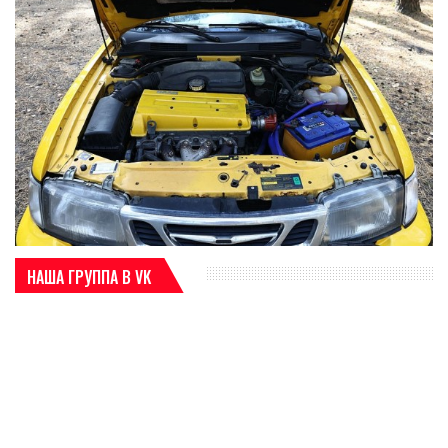
НАША ГРУППА В VK