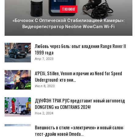
ТЮНИНГ
«Бочонок С Оптической Стабилизацией Камеры»:
Видеорегистратор Neoline WowCam Wi-Fi
Любовь через боль: опыт владения Range Rover II
1999 года
Апр 7, 2023
A’PEXi, Stillen, Venom и прочие из Need for Speed
Underground: кто они…
Июл 8, 2023
ДУНФЭН ТРАК РУС представит новый автопоезд
DONGFENG на COMTRANS 2024!
Ноя 2, 2024
Внешность в стиле «электричек» и новый салон:
тест-драйв новой Omoda…