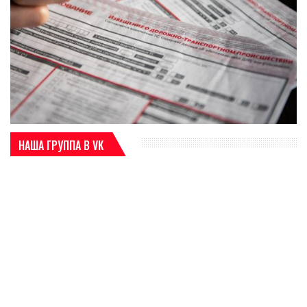
НАША ГРУППА В VK