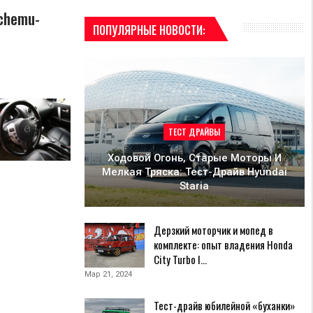
ochemu-
ПОПУЛЯРНЫЕ НОВОСТИ:
ТЕСТ ДРАЙВЫ
Ходовой Огонь, Старые Моторы И
Мелкая Тряска: Тест-Драйв Hyundai
Staria
Дерзкий моторчик и мопед в
комплекте: опыт владения Honda
City Turbo I…
Мар 21, 2024
Тест-драйв юбилейной «буханки»