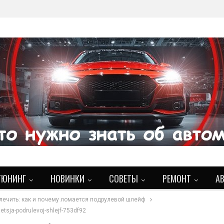
ТЮНИНГ
НОВИНКИ
СОВЕТЫ
РЕМОНТ
А
лечить: как и почему ломается подрулевой шлейф
tsja-podrulevoj-shlejf-753df92