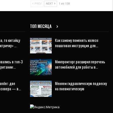
PREV
NEXT
1 из 158
ТОП МЕСЯЦА
а, то китайцу
Как самому поменять колесо:
ектричку» …
пошаговая инструкция для…
рвались в топ‑3
Минпромторг расширил перечень
британии:…
автомобилей для работы в…
ander: две
Меняем гидравлическую подвеску
оссовера — в…
на пневматическую