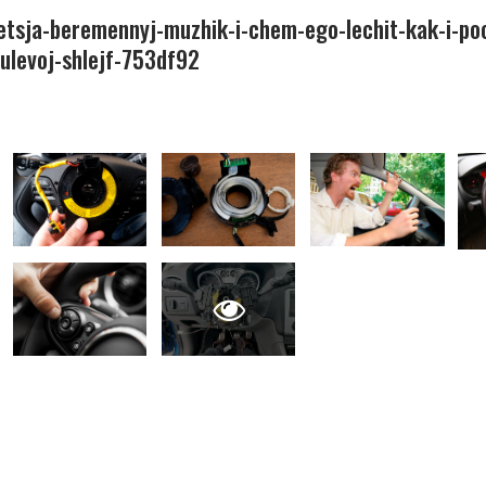
etsja-beremennyj-muzhik-i-chem-ego-lechit-kak-i-p
ulevoj-shlejf-753df92