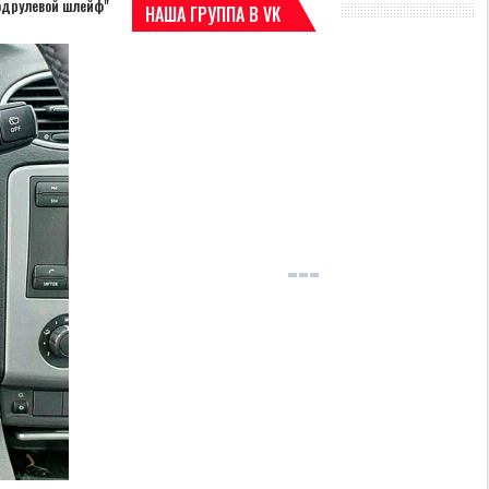
подрулевой шлейф"
НАША ГРУППА В VK