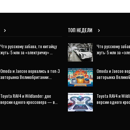
ТОП НЕДЕЛИ
Что русскому забава, то китайцу
Что русскому забав
жуть: 5 млн за «электричку» …
жуть: 5 млн за «эл
Omoda и Jaecoo ворвались в топ‑3
Omoda и Jaecoo во
авторынка Великобритании:…
авторынка Велико
Toyota RAV4 и Wildlander: две
Toyota RAV4 и Wildl
версии одного кроссовера — в…
версии одного кр