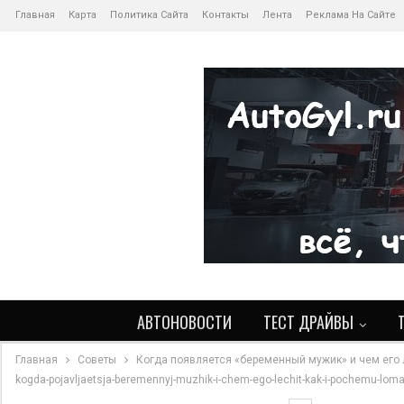
Главная
Карта
Политика Сайта
Контакты
Лента
Реклама На Сайте
АВТОНОВОСТИ
ТЕСТ ДРАЙВЫ
Главная
Советы
Когда появляется «беременный мужик» и чем его 
kogda-pojavljaetsja-beremennyj-muzhik-i-chem-ego-lechit-kak-i-pochemu-lomae