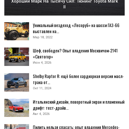
Хороший Марк На Тысячу Сил: Тюнинг Toyota Mark
II
Уникальный вездеход «Лесоруб» на шасси ГАЗ-66
выставлен на…
Мар 18, 2022
Шеф, свободен? Опыт владения Москвичом-2141
«Святогор»
Июн 4, 2026
Shelby Raptor R: ещё более хардкорная версия масл-
трака от…
Окт 11, 2024
Итальянский дизайн, поворотный экран и пламенный
дрифт: тест-драйв…
Авг 4, 2026
Пилить нельзя спасать: опыт владения Mercedes-