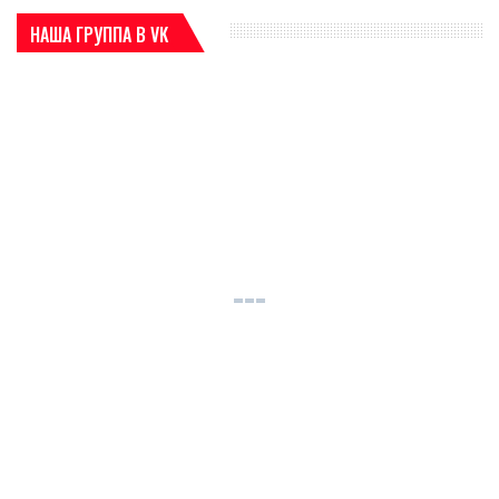
НАША ГРУППА В VK