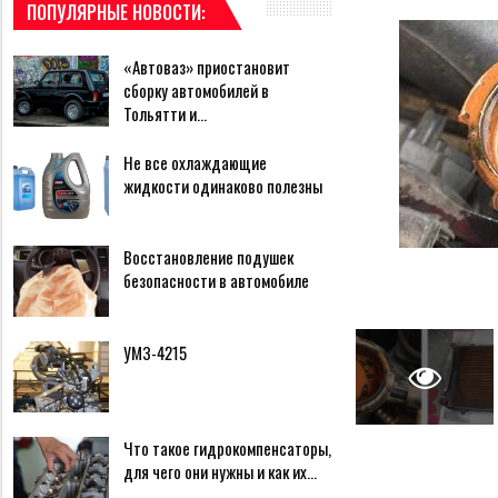
ПОПУЛЯРНЫЕ НОВОСТИ:
«Автоваз» приостановит
сборку автомобилей в
Тольятти и…
Не все охлаждающие
жидкости одинаково полезны
Восстановление подушек
безопасности в автомобиле
УМЗ-4215
Что такое гидрокомпенсаторы,
для чего они нужны и как их…