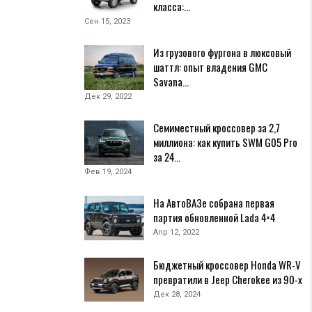
класса:…
Сен 15, 2023
Из грузового фургона в люксовый
шаттл: опыт владения GMC
Savana…
Дек 29, 2022
Семиместный кроссовер за 2,7
миллиона: как купить SWM G05 Pro
за 24…
Фев 19, 2024
На АвтоВАЗе собрана первая
партия обновленной Lada 4×4
Апр 12, 2022
Бюджетный кроссовер Honda WR-V
превратили в Jeep Cherokee из 90-х
Дек 28, 2024