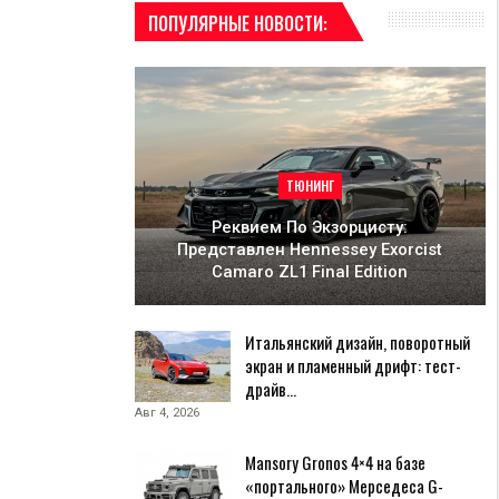
ПОПУЛЯРНЫЕ НОВОСТИ:
ТЮНИНГ
Реквием По Экзорцисту:
Представлен Hennessey Exorcist
Camaro ZL1 Final Edition
Итальянский дизайн, поворотный
экран и пламенный дрифт: тест-
драйв…
Авг 4, 2026
Mansory Gronos 4×4 на базе
«портального» Мерседеса G-