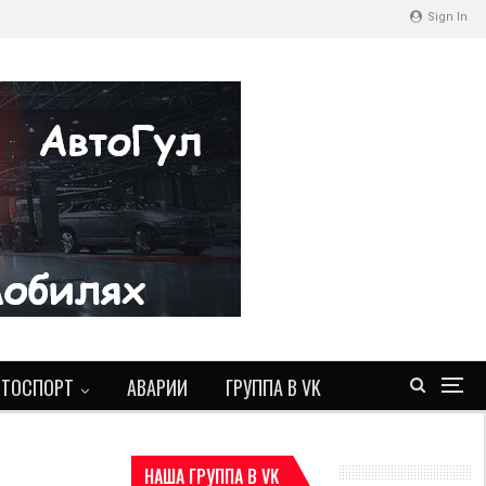
Sign In
ВТОСПОРТ
АВАРИИ
ГРУППА В VK
НАША ГРУППА В VK