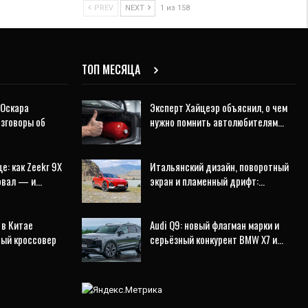
PREV
NEXT
1 из 158
ТОП МЕСЯЦА
 Оскара
Эксперт Хайцеэр объяснил, о чем
азговоры об
нужно помнить автолюбителям…
е: как Zeekr 9X
Итальянский дизайн, поворотный
ровал — и…
экран и пламенный дрифт:…
 в Китае
Audi Q9: новый флагман марки и
ный кроссовер
серьёзный конкурент BMW X7 и…