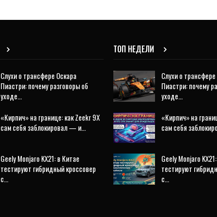
ТОП НЕДЕЛИ
Слухи о трансфере Оскара
Слухи о трансфере
Пиастри: почему разговоры об
Пиастри: почему р
уходе…
уходе…
«Кирпич» на границе: как Zeekr 9X
«Кирпич» на границ
сам себя заблокировал — и…
сам себя заблоки
Geely Monjaro KX21: в Китае
Geely Monjaro KX21:
тестируют гибридный кроссовер
тестируют гибрид
с…
с…