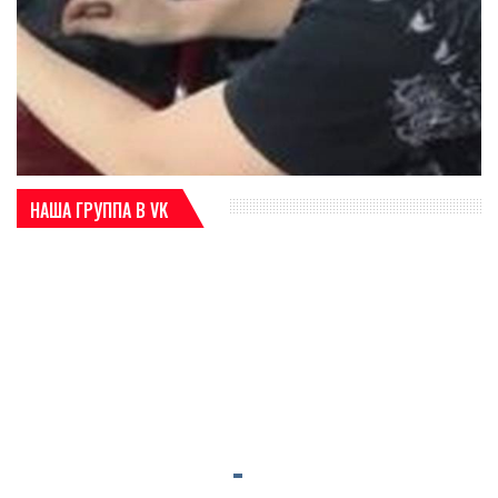
НАША ГРУППА В VK