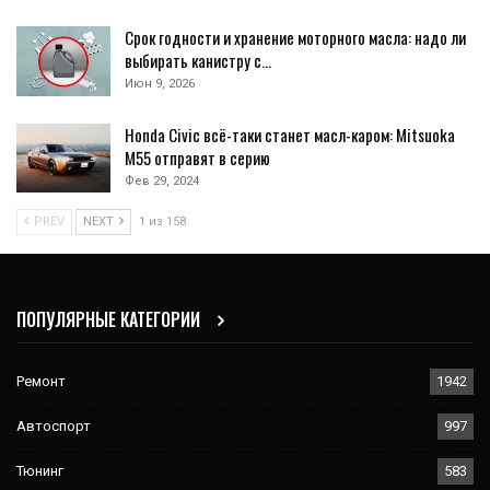
Срок годности и хранение моторного масла: надо ли
выбирать канистру с…
Июн 9, 2026
Honda Civic всё-таки станет масл-каром: Mitsuoka
M55 отправят в серию
Фев 29, 2024
PREV
NEXT
1 из 158
ПОПУЛЯРНЫЕ КАТЕГОРИИ
Ремонт
1942
Автоспорт
997
Тюнинг
583