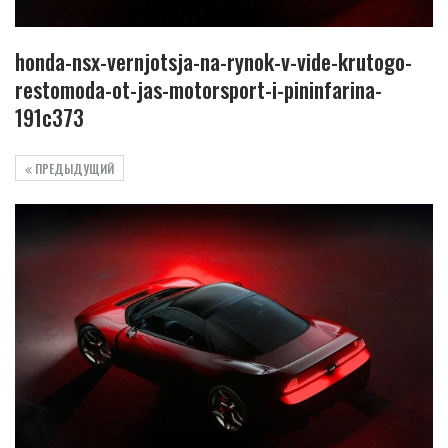
honda-nsx-vernjotsja-na-rynok-v-vide-krutogo-
restomoda-ot-jas-motorsport-i-pininfarina-
191c373
ПРЕДЫДУЩИЙ