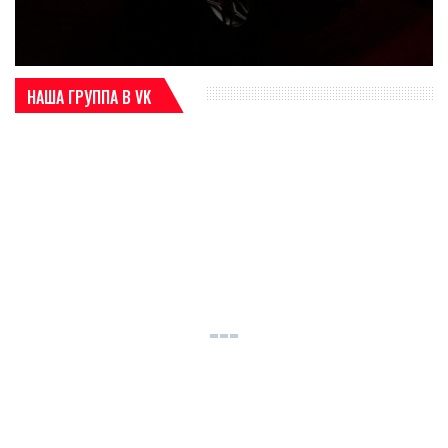
НАША ГРУППА В VK