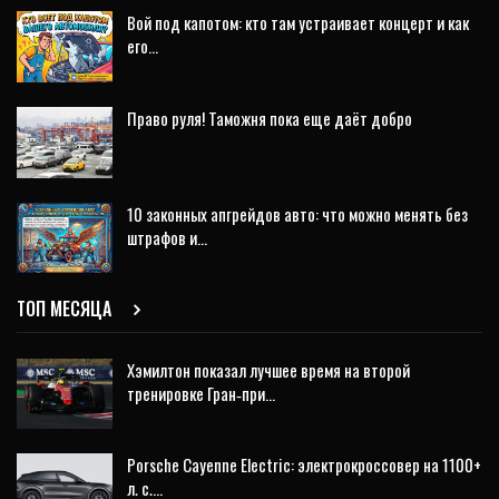
Вой под капотом: кто там устраивает концерт и как
его…
Право руля! Таможня пока еще даёт добро
10 законных апгрейдов авто: что можно менять без
штрафов и…
ТОП МЕСЯЦА
Хэмилтон показал лучшее время на второй
тренировке Гран‑при…
Porsche Cayenne Electric: электрокроссовер на 1100+
л. с.…