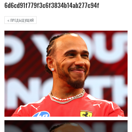
6d6cd91f779f3c6f3834b14ab277c94f
ПРЕДЫДУЩИЙ