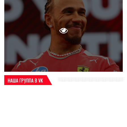
НАША ГРУППА В VK