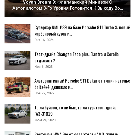
Voyah Dream 9: Флагманский Минивэн С
Автопилотом 3‑го Уровня Готовится К Выходу Во…
Суперкар RML P39 на базе Porsche 911 Turbo S: новый
карбоновый кузов и…
Окт 16, 2024
Тест-драйв Changan Eado plus: Elantra и Corolla
отдыхают?
Ноя 6, 2023
Альтернативный Porsche 911 Dakar от тюнинг-ателье
delta4x4: дешевле и…
Ноя 22, 2022
То ли буйвол, то ли бык, то ли тур: тест-драйв
ГАЗ-31029
Июн 24, 2023
Рестомод HWA Evo от создателей AMG: живые