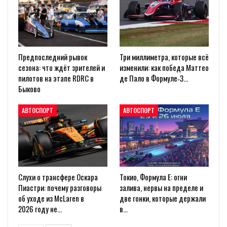
Предпоследний рывок
Три миллиметра, которые всё
сезона: что ждёт зрителей и
изменили: как победа Маттео
пилотов на этапе RDRC в
де Пало в Формуле‑3…
Быково
АВТОСПОРТ
АВТОСПОРТ
Слухи о трансфере Оскара
Токио, Формула E: огни
Пиастри: почему разговоры
залива, нервы на пределе и
об уходе из McLaren в
две гонки, которые держали
2026 году не…
в…