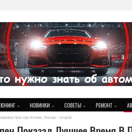
ТЮНИНГ
НОВИНКИ
СОВЕТЫ
РЕМОНТ
А
ировке Гран‑при Италии, Леклер — второй
пен Показал Лучшее Время В 