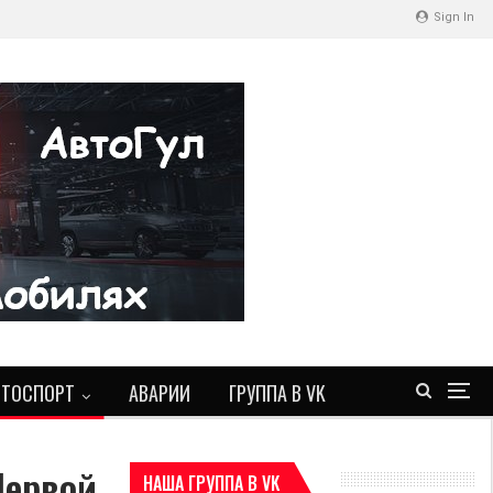
Sign In
ВТОСПОРТ
АВАРИИ
ГРУППА В VK
Первой
НАША ГРУППА В VK