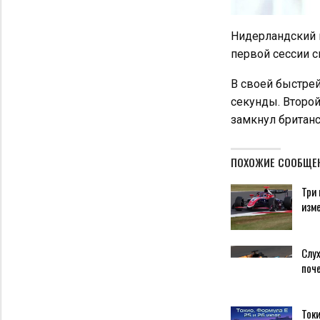
Нидерландский 
первой сессии с
В своей быстрей
секунды. Второй
замкнул британс
ПОХОЖИЕ СООБЩЕ
Три 
изм
Слух
поч
Токи