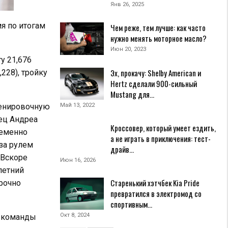
Янв 26, 2025
я по итогам
Чем реже, тем лучше: как часто
нужно менять моторное масло?
Июн 20, 2023
у 21,676
Эх, прокачу: Shelby American и
228), тройку
Hertz сделали 900-сильный
Mustang для…
Май 13, 2022
ренировочную
ец Андреа
Кроссовер, который умеет ездить,
ременно
а не играть в приключения: тест-
за рулем
драйв…
 Вскоре
Июн 16, 2026
летний
Старенький хэтчбек Kia Pride
рочно
превратился в электромод со
спортивным…
Окт 8, 2024
а команды