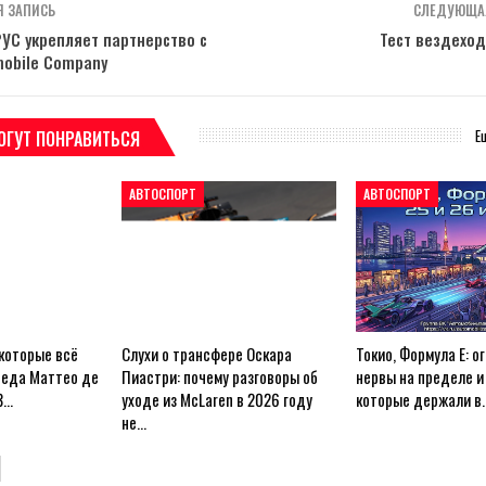
 ЗАПИСЬ
СЛЕДУЮЩА
УС укрепляет партнерство с
Тест вездеход
mobile Company
Е
ОГУТ ПОНРАВИТЬСЯ
АВТОСПОРТ
АВТОСПОРТ
 которые всё
Слухи о трансфере Оскара
Токио, Формула E: ог
беда Маттео де
Пиастри: почему разговоры об
нервы на пределе и 
3…
уходе из McLaren в 2026 году
которые держали в
не…