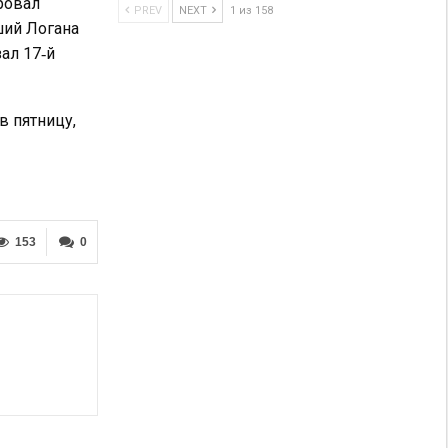
ровал
PREV
NEXT
1 из 158
ший Логана
ал 17‑й
в пятницу,
153
0