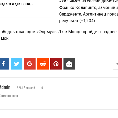
«Уильямс» на сессии дебюти
ределе и две гонки,…
Франко Колапинто, заменив
Сарджента. Аргентинец показ
результат (+1,204).
вободных заездов «Формулы‑1» в Монце пройдет позднее 
 мск.
Admin
5281 Записей
0
Комментариев