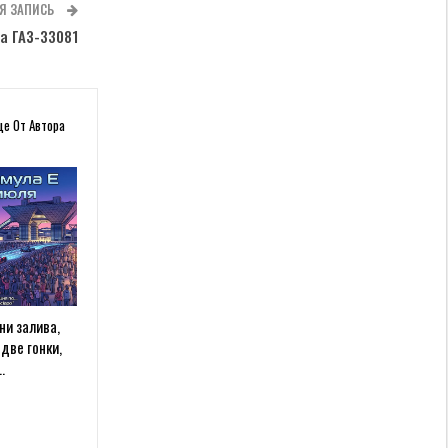
Я ЗАПИСЬ
а ГАЗ-33081
ще От Автора
ни залива,
две гонки,
…