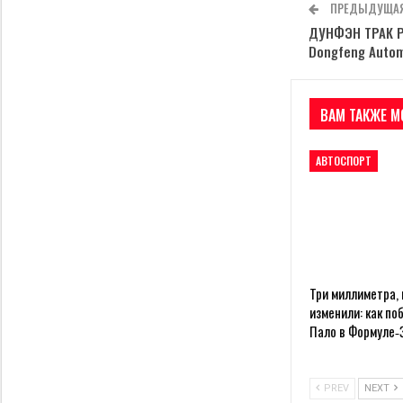
ПРЕДЫДУЩАЯ
ДУНФЭН ТРАК Р
Dongfeng Auto
ВАМ ТАКЖЕ М
АВТОСПОРТ
Три миллиметра,
изменили: как по
Пало в Формуле‑
PREV
NEXT