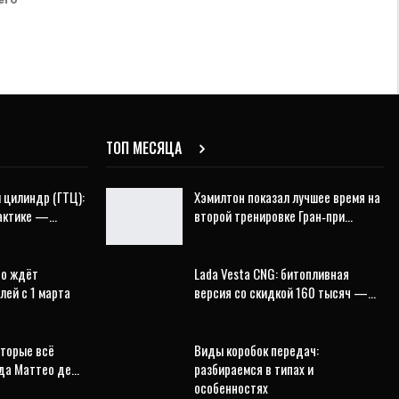
ТОП МЕСЯЦА
 цилиндр (ГТЦ):
Хэмилтон показал лучшее время на
рактике —…
второй тренировке Гран‑при…
то ждёт
Lada Vesta CNG: битопливная
лей с 1 марта
версия со скидкой 160 тысяч —…
оторые всё
Виды коробок передач:
еда Маттео де…
разбираемся в типах и
особенностях