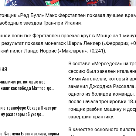
гонщик «Ред Булл» Макс Ферстаппен показал лучшее врем
вободных заездов Гран‑при Италии.
шей попытке Ферстаппен проехал круг в Монце за 1 минут
 результат показал монегаск Шарль Леклер («Феррари»; +0,
кий пилот Ландо Норрис («Макларен»; +0,241).
В составе «Мерседеса» на т
НИЯ
сессию был заявлен итальян
Кими Антонелли, который в
миллиметра, которые всё
заменил Джорджа Расселла 
енили: как победа Маттео де…
одного из болидов команды.
после начала тренировки 18‑
и о трансфере Оскара Пиастри:
гонщик разбил машину и дос
ему разговоры об уходе…
завершил практику.
В качестве основного пилот
о, Формула E: огни залива, нервы