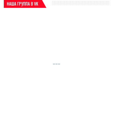
НАША ГРУППА В VK