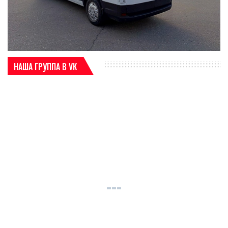
НАША ГРУППА В VK