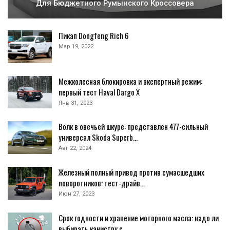
Для Бюджетного Румынского Кроссовера
Пикап Dongfeng Rich 6
Мар 19, 2022
Межколесная блокировка и экспертный режим:
первый тест Haval Dargo X
Янв 31, 2023
Волк в овечьей шкуре: представлен 477-сильный
универсал Skoda Superb…
Авг 22, 2024
Железный полный привод против сумасшедших
поворотников: тест-драйв…
Июн 27, 2023
Срок годности и хранение моторного масла: надо ли
выбирать канистру с…