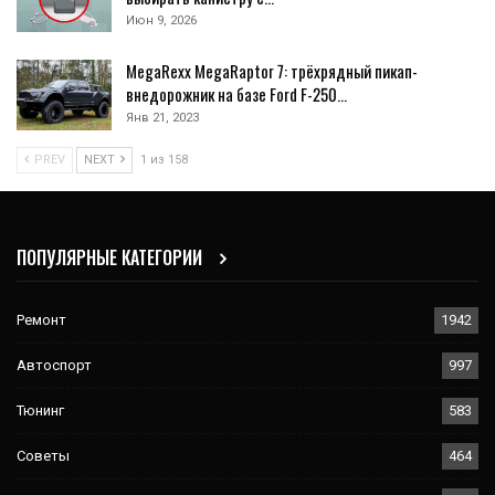
Июн 9, 2026
MegaRexx MegaRaptor 7: трёхрядный пикап-
внедорожник на базе Ford F-250…
Янв 21, 2023
PREV
NEXT
1 из 158
ПОПУЛЯРНЫЕ КАТЕГОРИИ
Ремонт
1942
Автоспорт
997
Тюнинг
583
Советы
464