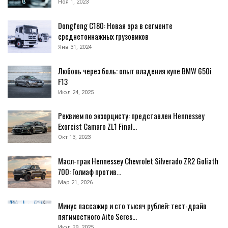
Ноя 1, 2023
Dongfeng С180: Новая эра в сегменте
среднетоннажных грузовиков
Янв 31, 2024
Любовь через боль: опыт владения купе BMW 650i
F13
Июл 24, 2025
Реквием по экзорцисту: представлен Hennessey
Exorcist Camaro ZL1 Final…
Окт 13, 2023
Масл-трак Hennessey Chevrolet Silverado ZR2 Goliath
700: Голиаф против…
Мар 21, 2026
Минус пассажир и сто тысяч рублей: тест-драйв
пятиместного Aito Seres…
Июл 29, 2025