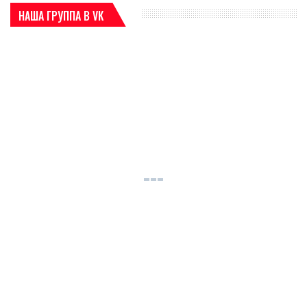
НАША ГРУППА В VK