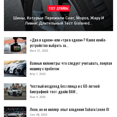
ТЕСТ ДРАЙВЫ
Шины, Которые Пережили Снег, Мороз, Жару И
Ливни: Длительный Тест Gislaved…
«Два в одном» или «три в одном»? Какое комбо-
устройство выбрать за…
Июл 21, 2025
Важные километры: что следует учитывать, покупая
машину с пробегом
Апр 1, 2023
Честный вездеход без глянца и с 60-летней
биографией: тест-драйв BAW…
Янв 9, 2026
Леон, но не киллер: опыт владения Subaru Leone III
Сен 28, 2023