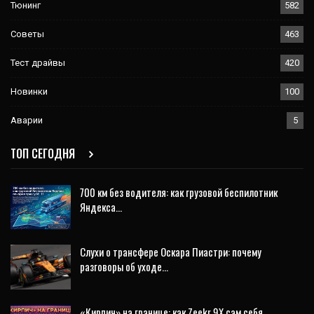
Тюнинг
582
Советы
463
Тест драйвы
420
Новинки
100
Аварии
5
ТОП СЕГОДНЯ
700 км без водителя: как грузовой беспилотник
Яндекса…
Слухи о трансфере Оскара Пиастри: почему
разговоры об уходе…
«Кирпич» на границе: как Zeekr 9X сам себя