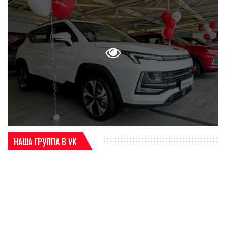
НАША ГРУППА В VK