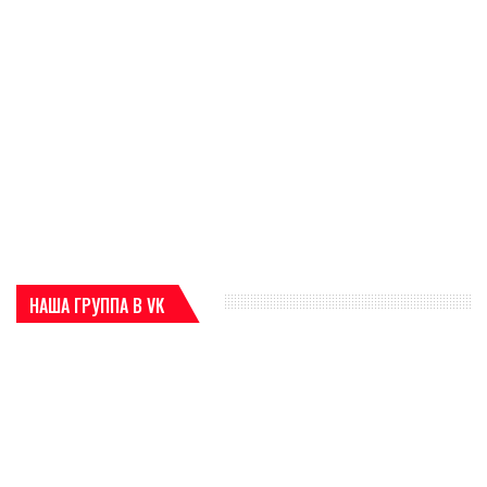
НАША ГРУППА В VK