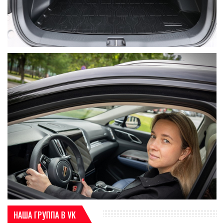
НАША ГРУППА В VK