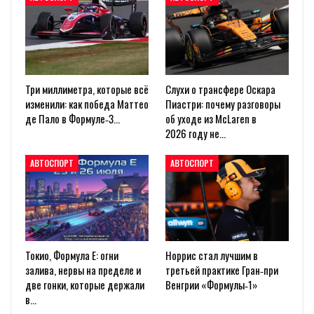
Три миллиметра, которые всё
Слухи о трансфере Оскара
изменили: как победа Маттео
Пиастри: почему разговоры
де Пало в Формуле‑3…
об уходе из McLaren в
2026 году не…
АВТОСПОРТ
АВТОСПОРТ
Токио, Формула E: огни
Норрис стал лучшим в
залива, нервы на пределе и
третьей практике Гран‑при
две гонки, которые держали
Венгрии «Формулы‑1»
в…