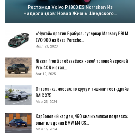
Рестомод Volvo P1800 ES Norrsken Из
Нидерландов: Новая Жизнь Шведского…
«Чужой» против Брабуса: суперкар Mansory P9LM
EVO 900 на базе Porsche…
Июл 21, 2023
Nissan Frontier обзавёлся новой топовой версией
Pro-4X R и стал…
Авг 19, 2025
Оттоманка, массаж по кругу и тишина: тест-драйв
BAIC X75
Мар 23, 2024
Карбоновый кардан, 460 сил и хлипкая подвеска:
опыт владения BMW M4 CS…
Май 16, 2024