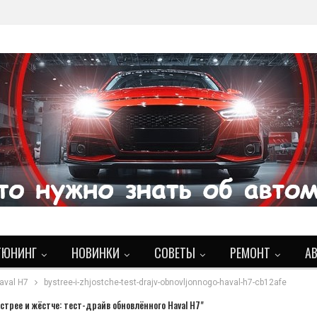
ТЮНИНГ
НОВИНКИ
СОВЕТЫ
РЕМОНТ
А
aval H7
bystree-i-zhjostche-test-drajv-obnovljonnogo-haval-h7-cb12afe
стрее и жёстче: тест-драйв обновлённого Haval H7"