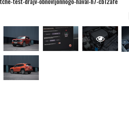
stche-test-drajv-obnovljonnogo-haval-h7-cb12afe