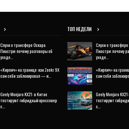
ТОП НЕДЕЛИ
Слухи о трансфере Оскара
Слухи о трансфере
Пиастри: почему разговоры об
Пиастри: почему р
уходе…
уходе…
«Кирпич» на границе: как Zeekr 9X
«Кирпич» на границ
сам себя заблокировал — и…
сам себя заблоки
Geely Monjaro KX21: в Китае
Geely Monjaro KX21:
тестируют гибридный кроссовер
тестируют гибрид
с…
с…