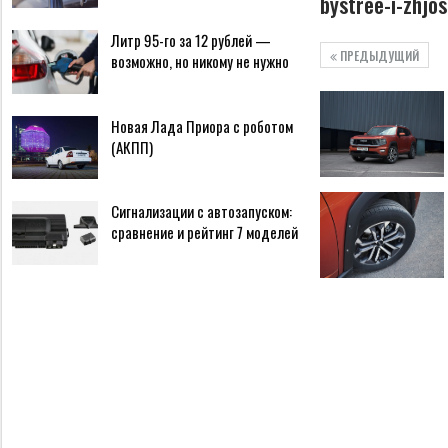
bystree-i-zhjo
Литр 95-го за 12 рублей —
ПРЕДЫДУЩИЙ
возможно, но никому не нужно
Новая Лада Приора с роботом
(АКПП)
Сигнализации с автозапуском:
сравнение и рейтинг 7 моделей