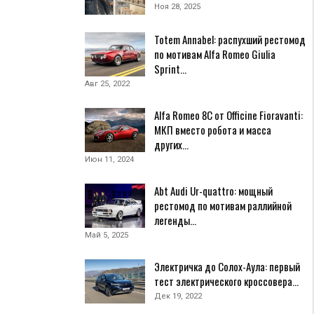
Ноя 28, 2025
Totem Annabel: распухший рестомод
по мотивам Alfa Romeo Giulia
Sprint…
Авг 25, 2022
Alfa Romeo 8C от Officine Fioravanti:
МКП вместо робота и масса
других…
Июн 11, 2024
Abt Audi Ur-quattro: мощный
рестомод по мотивам раллийной
легенды…
Май 5, 2025
Электричка до Солох-Аула: первый
тест электрического кроссовера…
Дек 19, 2022