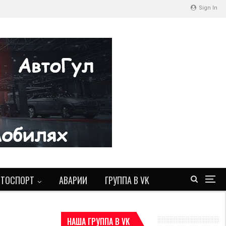
Sign In
ВТОСПОРТ
АВАРИИ
ГРУППА В VK
НАША ГРУППА В VK