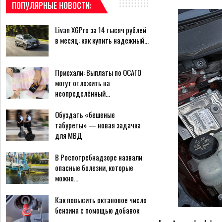
ПОПУЛЯРНЫЕ НОВОСТИ:
Livan X6Pro за 14 тысяч рублей
в месяц: как купить надежный…
Приехали: Выплаты по ОСАГО
могут отложить на
неопределённый…
Обуздать «бешеные
табуреты» — новая задачка
для МВД
В Роспотребнадзоре назвали
опасные болезни, которые
можно…
Как повысить октановое число
бензина с помощью добавок