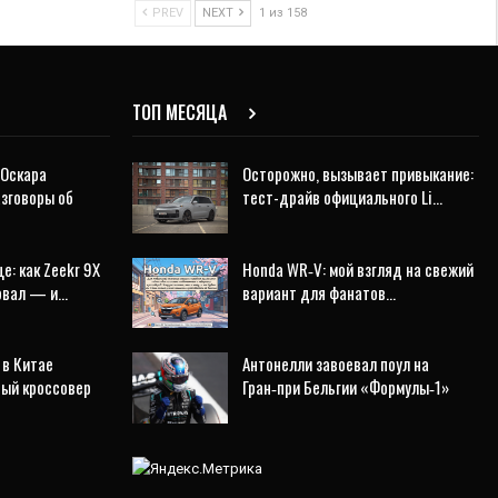
PREV
NEXT
1 из 158
ТОП МЕСЯЦА
 Оскара
Осторожно, вызывает привыкание:
азговоры об
тест-драйв официального Li…
е: как Zeekr 9X
Honda WR‑V: мой взгляд на свежий
ровал — и…
вариант для фанатов…
 в Китае
Антонелли завоевал поул на
ный кроссовер
Гран‑при Бельгии «Формулы‑1»