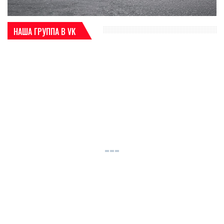
НАША ГРУППА В VK