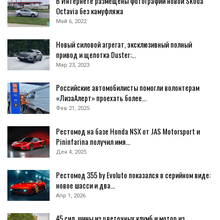
В Интернете размещены фотографии новой Skoda
Octavia без камуфляжа
Май 6, 2022
Новый силовой агрегат, эксклюзивный полный
привод и щепотка Duster:…
Мар 23, 2023
Российские автомобилисты помогли волонтерам
«ЛизаАлерт» проехать более…
Фев 21, 2025
Рестомод на базе Honda NSX от JAS Motorsport и
Pininfarina получил имя…
Дек 4, 2025
Рестомод 355 by Evoluto показался в серийном виде:
новое шасси и два…
Апр 1, 2026
45 сил, шины из цветочных клумб и мотор из