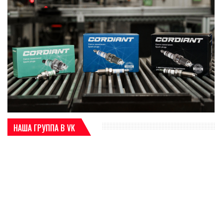
НАША ГРУППА В VK