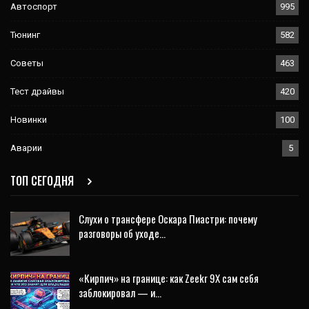
Автоспорт
995
Тюнинг
582
Советы
463
Тест драйвы
420
Новинки
100
Аварии
5
ТОП СЕГОДНЯ
Слухи о трансфере Оскара Пиастри: почему
разговоры об уходе…
«Кирпич» на границе: как Zeekr 9X сам себя
заблокировал — и…