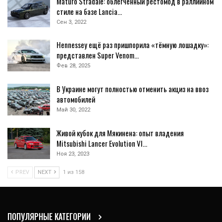
Maturo Stradale: облегчённый рестомод в раллийном
стиле на базе Lancia…
Сен 3, 2022
Hennessey ещё раз пришпорила «тёмную лошадку»:
представлен Super Venom…
Фев 28, 2025
В Украине могут полностью отменить акциз на ввоз
автомобилей
Май 30, 2022
Живой кубок для Мякинена: опыт владения
Mitsubishi Lancer Evolution VI…
Ноя 23, 2023
PREV
NEXT
1 из 158
ПОПУЛЯРНЫЕ КАТЕГОРИИ