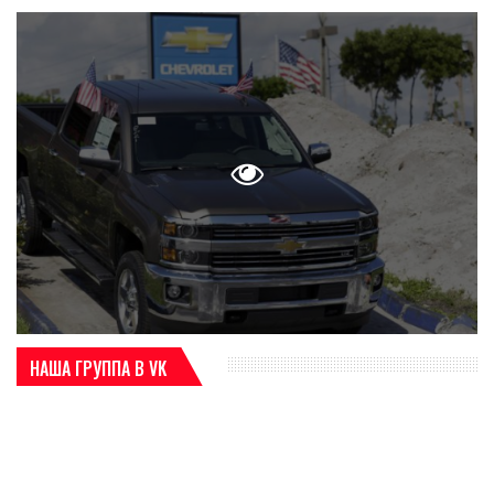
НАША ГРУППА В VK