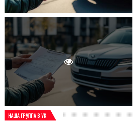
НАША ГРУППА В VK