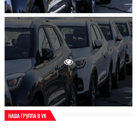
НАША ГРУППА В VK