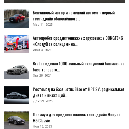
Бензиновый мотор и немецкий автомат: первый
тест-драйв обновлённого…
Мар 11, 2025
Автопробег среднетоннажных грузовиков DONGFENG
«Следуй за солнцем» на…
Июл 3, 2024
Brabus сделал 1000-сильный «клоунский башмак» на
базе топового…
Окт 28, 2024
Рестомод на базе Lotus Elise от HPE SV: радикальная
диета и визжащий…
Дек 29, 2025
Премиум для среднего класса: тест-драйв Hongqi
H5 Classic
Ноя 15, 2023