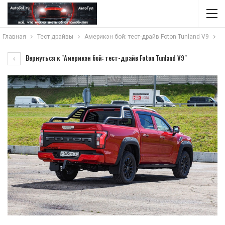
Главная
Тест драйвы
Америкэн бой: тест-драйв Foton Tunland V9
Вернуться к "Америкэн бой: тест-драйв Foton Tunland V9"