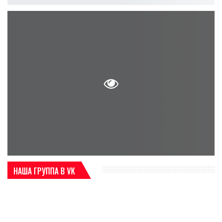
НАША ГРУППА В VK