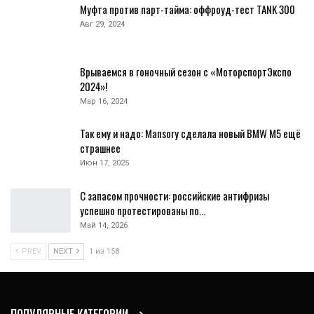
Муфта против парт-тайма: оффроуд-тест TANK 300
Авг 29, 2024
Врываемся в гоночный сезон с «МоторспортЭкспо
2024»!
Мар 16, 2024
Так ему и надо: Mansory сделала новый BMW M5 ещё
страшнее
Июн 17, 2025
С запасом прочности: российские антифризы
успешно протестированы по…
Май 14, 2026
PREV
NEXT
1 из 158