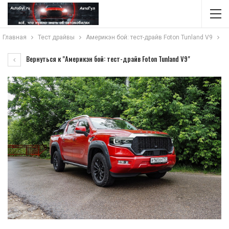
Главная
Тест драйвы
Америкэн бой: тест-драйв Foton Tunland V9
Вернуться к "Америкэн бой: тест-драйв Foton Tunland V9"