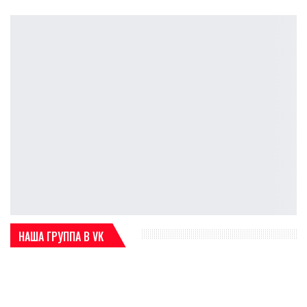
НАША ГРУППА В VK