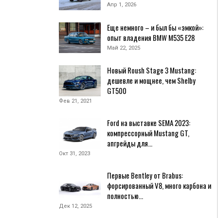
Апр 1, 2026
Еще немного – и был бы «эмкой»:
опыт владения BMW M535 Е28
Май 22, 2025
Новый Roush Stage 3 Mustang:
дешевле и мощнее, чем Shelby
GT500
Фев 21, 2021
Ford на выставке SEMA 2023:
компрессорный Mustang GT,
апгрейды для…
Окт 31, 2023
Первые Bentley от Brabus:
форсированный V8, много карбона и
полностью…
Дек 12, 2025