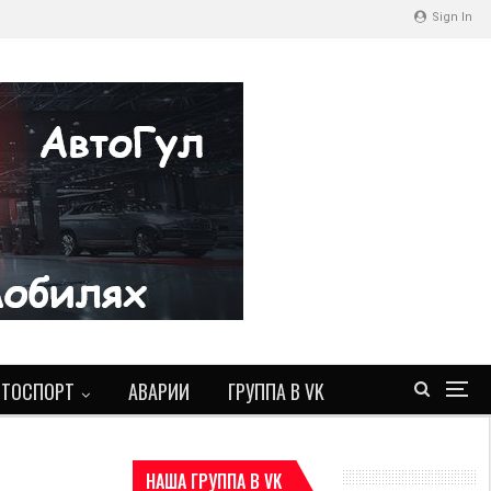
Sign In
ВТОСПОРТ
АВАРИИ
ГРУППА В VK
НАША ГРУППА В VK