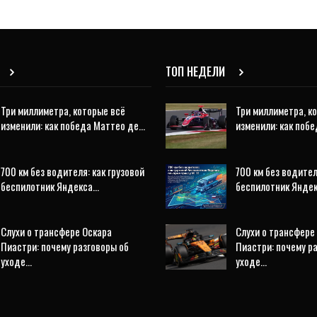
ТОП НЕДЕЛИ
Три миллиметра, которые всё
Три миллиметра, к
изменили: как победа Маттео де…
изменили: как поб
700 км без водителя: как грузовой
700 км без водител
беспилотник Яндекса…
беспилотник Янде
Слухи о трансфере Оскара
Слухи о трансфере
Пиастри: почему разговоры об
Пиастри: почему р
уходе…
уходе…