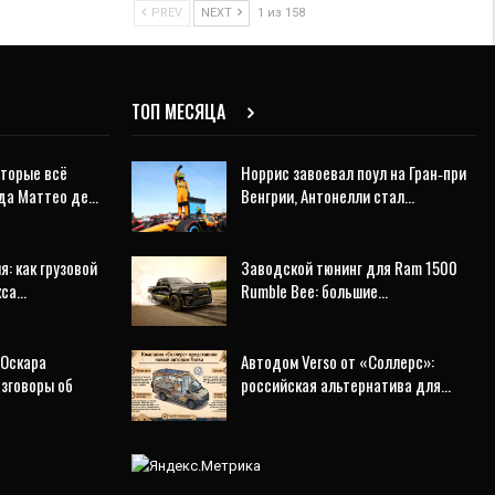
PREV
NEXT
1 из 158
ТОП МЕСЯЦА
оторые всё
Норрис завоевал поул на Гран‑при
еда Маттео де…
Венгрии, Антонелли стал…
я: как грузовой
Заводской тюнинг для Ram 1500
кса…
Rumble Bee: большие…
 Оскара
Автодом Verso от «Соллерс»:
азговоры об
российская альтернатива для…