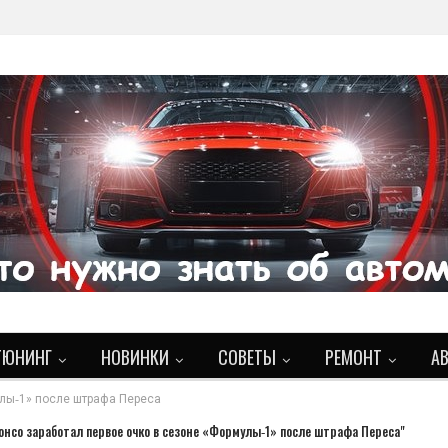
ТЮНИНГ
НОВИНКИ
СОВЕТЫ
РЕМОНТ
А
улы‑1» после штрафа Переса
онсо заработал первое очко в сезоне «Формулы‑1» после штрафа Переса"