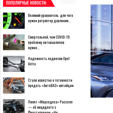
ПОПУЛЯРНЫЕ НОВОСТИ:
Великий уравнитель: для чего
нужен регулятор давления…
Смертельней, чем COVID-19:
проблему автовыхлопов
нужно…
Надежность подвески Opel
Astra
Стало известно о готовности
продать «АвтоВАЗ» китайцам
Пилот «Мерседеса» Расселл
— об инциденте с
Ферстаппеном: «Не…