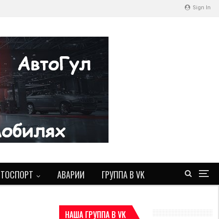
Sign In
ВТОСПОРТ
АВАРИИ
ГРУППА В VK
НАША ГРУППА В VK