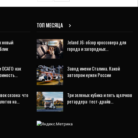
ТОП МЕСЯЦА
к новый
Jeland J6: обзор кроссовера для
блик
города и загородных…
 ОСАГО: как
Завод имени Сталина. Какой
тоимость…
автопром нужен России
ок сезона: что
Три зеленых кубика и пять щелчков
илотов на…
ретардера: тест-драйв…