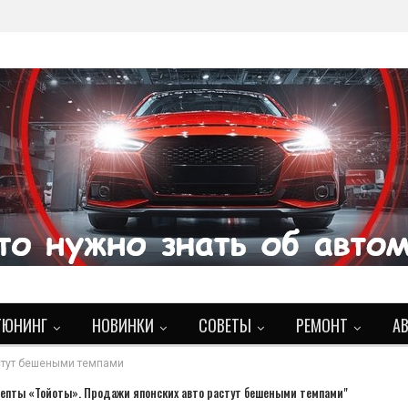
ТЮНИНГ
НОВИНКИ
СОВЕТЫ
РЕМОНТ
А
стут бешеными темпами
епты «Тойоты». Продажи японских авто растут бешеными темпами"