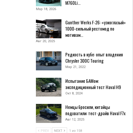
M760Li…
Мар 18, 2026
Gunther Werks F-26: «узкоглазый»
1000-сильный рестомод по
мотивам…
Авг 20, 2025
Редкость в кубе: опыт владения
Chrysler 300С Touring
Мар 21, 2022
Испытание БАМом:
экспедиционный тест Haval H9
Окт 8, 2024
Немцы бросили, китайцы
подхватили: тест-драйв Haval F7x
Авг 12, 2025
PREV
NEXT
1 из 158