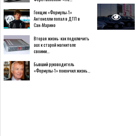
Гонщик «Формулы‑1»
Антонелли попал в ДТП в
Сан‑Марино
Вторая жизнь: как подключить
aux к старой магнитоле
своими…
Бывший руководитель
«Формулы-1» покончил жизнь…