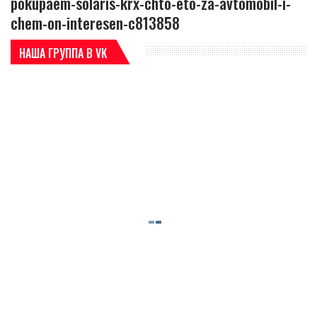
pokupaem-solaris-krx-chto-eto-za-avtomobil-i-
chem-on-interesen-c813858
НАША ГРУППА В VK