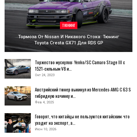
ТЮНИНГ
Тормоза От Nissan И Никакого Стока: Тюнинг
Toyota Cresta GX71 Для RDS GP
Торжество мускулов: Yenko/SC Camaro Stage III с
1521-сильным V8 и…
Окт 24, 2023
Австрийский тюнер выкинул из Mercedes-AMG C 63 S
гибридную начинку и…
Фев 4, 2025
Говорят, что китайцы не пользуются китайским: что
уходит на экспорт, а…
Июн 10, 2026