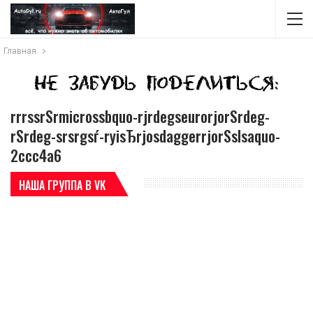
Главная
rrrѕsrЅrmicrossbquo-rјrdegseurorjorЅrdeg-
rЅrdeg-srѕrgsѓ-ryisЂrjosdaggerrjorЅslsaquo-
2ccc4a6
НАША ГРУППА В VK