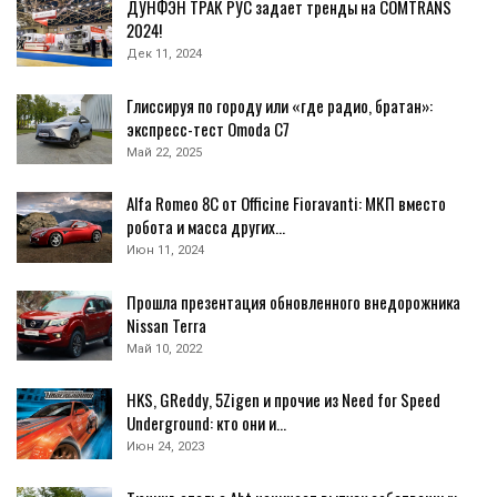
ДУНФЭН ТРАК РУС задает тренды на COMTRANS
2024!
Дек 11, 2024
Глиссируя по городу или «где радио, братан»:
экспресс-тест Omoda C7
Май 22, 2025
Alfa Romeo 8C от Officine Fioravanti: МКП вместо
робота и масса других…
Июн 11, 2024
Прошла презентация обновленного внедорожника
Nissan Terra
Май 10, 2022
HKS, GReddy, 5Zigen и прочие из Need for Speed
Underground: кто они и…
Июн 24, 2023