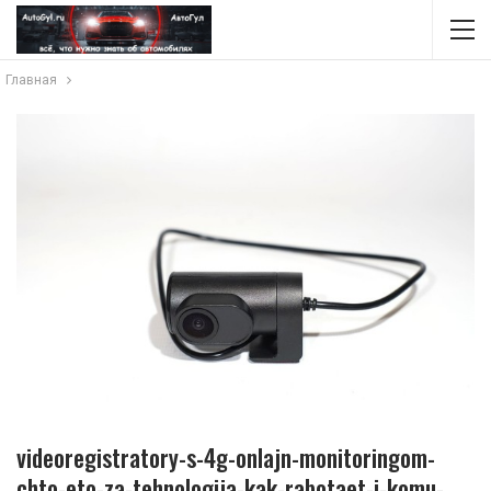
Главная
videoregistratory-s-4g-onlajn-monitoringom-
chto-eto-za-tehnologija-kak-rabotaet-i-komu-