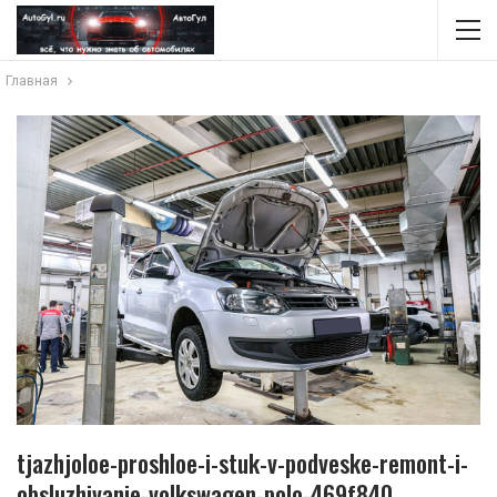
Главная
tjazhjoloe-proshloe-i-stuk-v-podveske-remont-i-
obsluzhivanie-volkswagen-polo-469f840