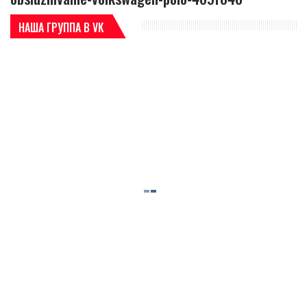
НАША ГРУППА В VK