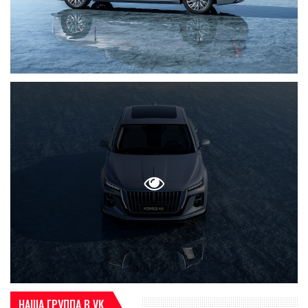
НАША ГРУППА В VK