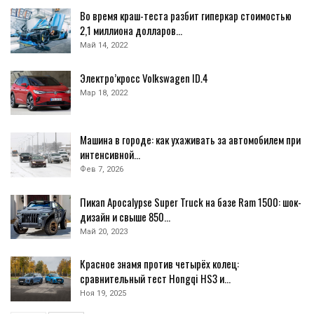
Во время краш-теста разбит гиперкар стоимостью
2,1 миллиона долларов…
Май 14, 2022
Электро’кросс Volkswagen ID.4
Мар 18, 2022
Машина в городе: как ухаживать за автомобилем при
интенсивной…
Фев 7, 2026
Пикап Apocalypse Super Truck на базе Ram 1500: шок-
дизайн и свыше 850…
Май 20, 2023
Красное знамя против четырёх колец:
сравнительный тест Hongqi HS3 и…
Ноя 19, 2025