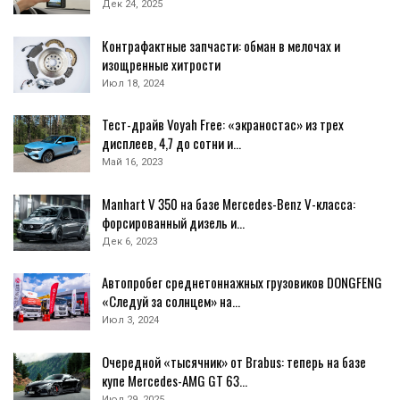
Дек 24, 2025
Контрафактные запчасти: обман в мелочах и
изощренные хитрости
Июл 18, 2024
Тест-драйв Voyah Free: «экраностас» из трех
дисплеев, 4,7 до сотни и…
Май 16, 2023
Manhart V 350 на базе Mercedes-Benz V-класса:
форсированный дизель и…
Дек 6, 2023
Автопробег среднетоннажных грузовиков DONGFENG
«Следуй за солнцем» на…
Июл 3, 2024
Очередной «тысячник» от Brabus: теперь на базе
купе Mercedes-AMG GT 63…
Июл 29, 2025