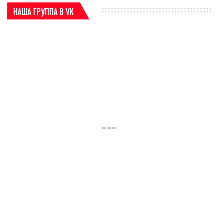
НАША ГРУППА В VK